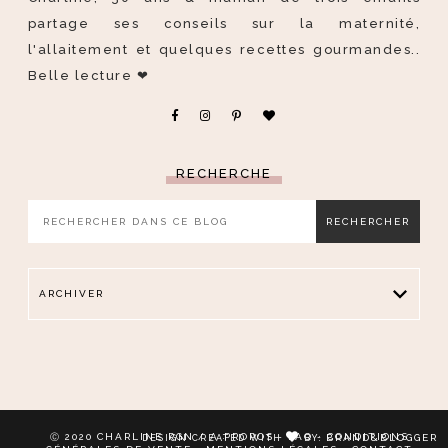
partage ses conseils sur la maternité,
l'allaitement et quelques recettes gourmandes..
Belle lecture ❤
RECHERCHE
ARCHIVER
CHARLINE RGN
A PROPOS
.
FAQ
CONDITIONS
Ⓒ 2020
/
-
-
BRAND&BLOGGER
DESIGN CREATED WITH
BY: