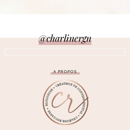
@charlinergn
A PROPOS