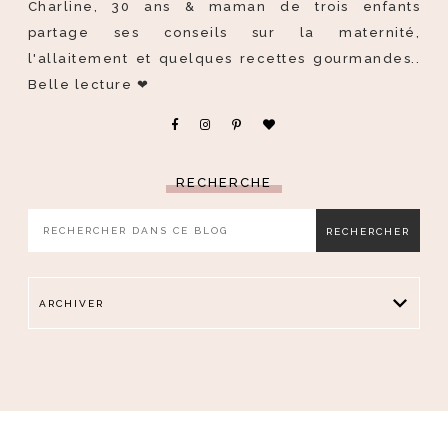
Charline, 30 ans & maman de trois enfants
partage ses conseils sur la maternité,
l'allaitement et quelques recettes gourmandes..
Belle lecture ❤
RECHERCHE
ARCHIVER
CHARLINE RGN
A PROPOS
.
FAQ
CONDITIONS
Ⓒ 2020
/
-
-
BRAND&BLOGGER
DESIGN CREATED WITH
BY: