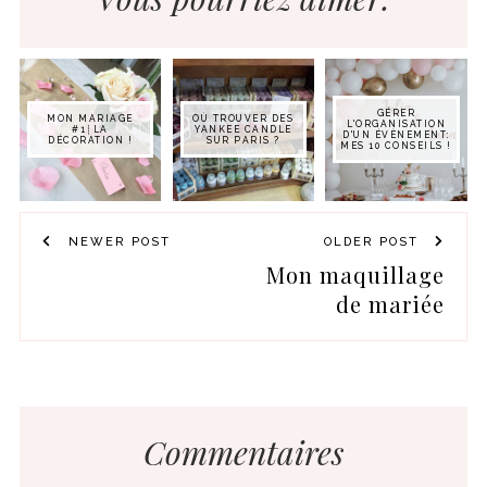
GÉRER
MON MARIAGE
OÙ TROUVER DES
L'ORGANISATION
#1┊LA
YANKEE CANDLE
D'UN ÉVÈNEMENT:
DÉCORATION !
SUR PARIS ?
MES 10 CONSEILS !
NEWER POST
OLDER POST
Mon maquillage
de mariée
Commentaires