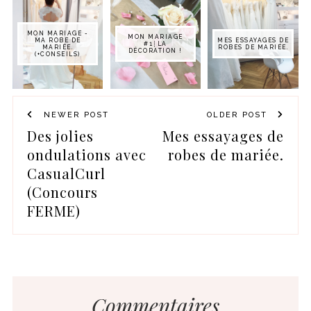
MON MARIAGE -
MON MARIAGE
MA ROBE DE
MES ESSAYAGES DE
#1┊LA
MARIÉE.
ROBES DE MARIÉE.
DÉCORATION !
(+CONSEILS)
NEWER POST
OLDER POST
Des jolies
Mes essayages de
ondulations avec
robes de mariée.
CasualCurl
(Concours
FERME)
Commentaires