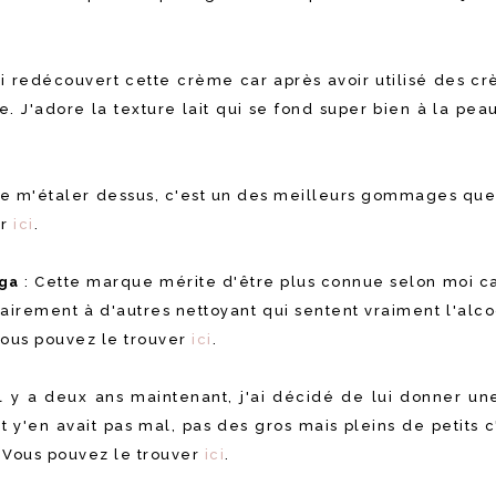
'ai redécouvert cette crème car après avoir utilisé des c
re. J'adore la texture lait qui se fond super bien à la pe
e m'étaler dessus, c'est un des meilleurs gommages que je
er
ici
.
oga
: Cette marque mérite d'être plus connue selon moi ca
airement à d'autres nettoyant qui sentent vraiment l'alcoo
 Vous pouvez le trouver
ici
.
y a deux ans maintenant, j'ai décidé de lui donner une 
y'en avait pas mal, pas des gros mais pleins de petits c'
! Vous pouvez le trouver
ici
.