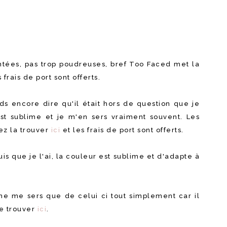
entées, pas trop poudreuses, bref Too Faced met la
 frais de port sont offerts.
ds encore dire qu'il était hors de question que je
est sublime et je m'en sers vraiment souvent. Les
vez la trouver
ici
et les frais de port sont offerts.
is que je l'ai, la couleur est sublime et d'adapte à
ne me sers que de celui ci tout simplement car il
le trouver
ici
.