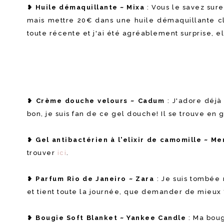
❥
Huile démaquillante ~ Mixa
: Vous le savez sure
mais mettre 20€ dans une huile démaquillante cla
toute récente et j'ai été agréablement surprise, ell
❥
Crème douche velours ~ Cadum
: J'adore déjà
bon, je suis fan de ce gel douche! Il se trouve en 
❥
Gel antibactérien à l'elixir de camomille ~ Me
trouver
ici
.
❥
Parfum Rio de Janeiro ~ Zara
: Je suis tombée
et tient toute la journée, que demander de mieux 
❥
Bougie Soft Blanket ~ Yankee Candle
: Ma boug