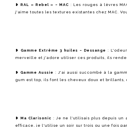
❥
RAL « Rebel » ~ MAC
: Les rouges à lèvres MAC 
j'aime toutes les textures existantes chez MAC. V
❥
Gamme Extrême 3 huiles ~ Dessange
: L'odeu
merveille et j'adore utiliser ces produits, ils rend
❥
Gamme Aussie
: J'ai aussi succombé à la gamme
gum est top, ils font les cheveux doux et brillant
❥
Ma Clarisonic
: Je ne l'utilisais plus depuis u
efficace, je l'utilise un soir sur trois ou une foi