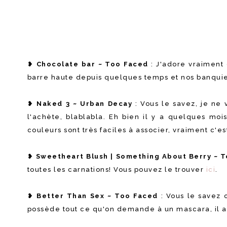
❥
Chocolate bar ~ Too Faced
: J'adore vraiment 
barre haute depuis quelques temps et nos banquier
❥
Naked 3 ~ Urban Decay
: Vous le savez, je ne 
l'achète, blablabla. Eh bien il y a quelques moi
couleurs sont très faciles à associer, vraiment c'e
❥
Sweetheart Blush | Something About Berry ~ 
toutes les carnations! Vous pouvez le trouver
ici
.
❥
Better Than Sex ~ Too Faced
: Vous le savez 
possède tout ce qu'on demande à un mascara, il ap