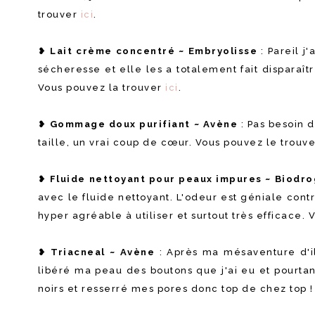
trouver
ici
.
❥
Lait crème concentré ~ Embryolisse
: Pareil j
sécheresse et elle les a totalement fait disparaît
Vous pouvez la trouver
ici
.
❥
Gommage doux purifiant ~ Avène
: Pas besoin d
taille, un vrai coup de cœur. Vous pouvez le trouv
❥
Fluide nettoyant pour peaux impures ~ Biodr
avec le fluide nettoyant. L'odeur est géniale contr
hyper agréable à utiliser et surtout très efficace.
❥
Triacneal ~ Avène
: Après ma mésaventure d'il 
libéré ma peau des boutons que j'ai eu et pourtant 
noirs et resserré mes pores donc top de chez top 