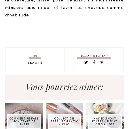
la chevelure, laisser poser pendant minimum
trente
minutes
puis rincer et laver les cheveux comme
d'habitude.
IN
PARTAGER !
BEAUTÉ
Vous pourriez aimer:
COMMENT JE FAIS
COLLECTION
NAKED SMOKY
MON TRAIT DE
REBEL ROMANTIC
D'URBAN DECAY:
LINER?
- KIKO
ON VALIDE?