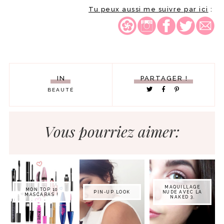
Tu peux aussi me suivre par ici
:
IN
PARTAGER !
BEAUTÉ
Vous pourriez aimer:
MAQUILLAGE
MON TOP 10
PIN-UP LOOK
NUDE AVEC LA
MASCARAS !
NAKED 3.