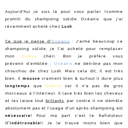
Aujourd'hui je suis là pour vous parler (comme
promit) du shampoing solide Océanix que j'ai
récemment acheté chez
Lush
.
Ce que je pense d'
Océanix
: J'aime beaucoup ce
shampoing solide, je l'ai acheté pour remplacer
mon
Godiva
chéri. Bon je préfère vous
prévenir d’emblée :
Océanix
ne détrône pas mon
chouchou de chez Lush. Mais cela dit, il est très
bien, il
mousse
vraiment bien & surtout il dure plus
longtemps
que
Godiva
car il n'a pas de gros
morceaux à l'intérieur. Il lave très bien les cheveux
et les laisse tout
brillants
, par contre il ne démêle
absolument pas et l'usage d'un après-shampoing est
nécessaire
! Pour ma part c'est le Rafistoleur
(
l'indétronable
)! Je le trouve moins bien que