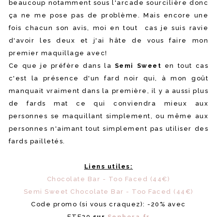
beaucoup notamment sous l'arcade sourcilière donc
ça ne me pose pas de problème. Mais encore une
fois chacun son avis, moi en tout cas je suis ravie
d'avoir les deux et j'ai hâte de vous faire mon
premier maquillage avec!
Ce que je préfère dans la
Semi Sweet
en tout cas
c'est la présence d'un fard noir qui, à mon goût
manquait vraiment dans la première, il y a aussi plus
de fards mat ce qui conviendra mieux aux
personnes se maquillant simplement, ou même aux
personnes n'aimant tout simplement pas utiliser des
fards pailletés.
Liens utiles:
Chocolate Bar - Too Faced (44€)
Semi Sweet Chocolate Bar - Too Faced (44€)
Code promo (si vous craquez): -20% avec
ETE20
sur
Sephora.fr