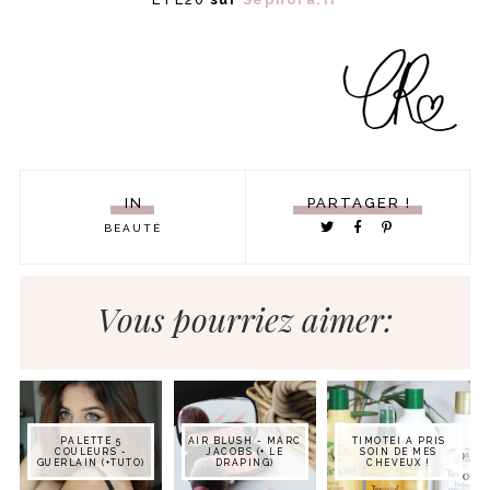
IN
PARTAGER !
BEAUTÉ
Vous pourriez aimer:
PALETTE 5
AIR BLUSH - MARC
TIMOTEI A PRIS
COULEURS -
JACOBS (+ LE
SOIN DE MES
GUERLAIN (+TUTO)
DRAPING)
CHEVEUX !